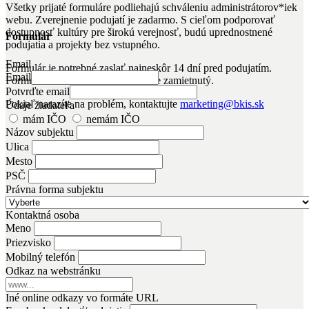
Všetky prijaté formuláre podliehajú schváleniu administrátorov*iek
webu. Zverejnenie podujatí je zadarmo. S cieľom podporovať
dostupnosť kultúry pre širokú verejnosť, budú uprednostnené
Formulár
podujatia a projekty bez vstupného.
Email
Formulár je potrebné zaslať najneskôr 14 dní pred podujatím.
Email
Formulár odoslaný po termíne bude zamietnutý.
Potvrďte email
Pokiaľ narazíte na problém, kontaktujte
marketing@bkis.sk
Údaje žiadateľa
mám IČO
nemám IČO
Názov subjektu
Ulica
Mesto
PSČ
Právna forma subjektu
Kontaktná osoba
Meno
Priezvisko
Mobilný telefón
Odkaz na webstránku
Iné online odkazy vo formáte URL