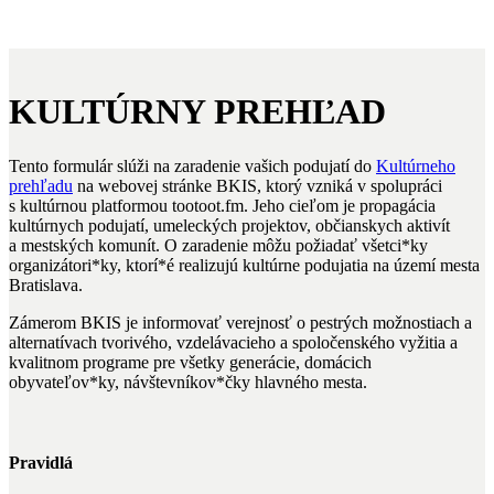
KULTÚRNY PREHĽAD
Tento formulár slúži na zaradenie vašich podujatí do
Kultúrneho
prehľadu
na webovej stránke BKIS, ktorý vzniká v spolupráci
s kultúrnou platformou tootoot.fm. Jeho cieľom je propagácia
kultúrnych podujatí, umeleckých projektov, občianskych aktivít
a mestských komunít. O zaradenie môžu požiadať všetci*ky
organizátori*ky, ktorí*é realizujú kultúrne podujatia na území mesta
Bratislava.
Zámerom BKIS je informovať verejnosť o pestrých možnostiach a
alternatívach tvorivého, vzdelávacieho a spoločenského vyžitia a
kvalitnom programe pre všetky generácie, domácich
obyvateľov*ky, návštevníkov*čky hlavného mesta.
Pravidlá