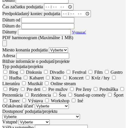
Dátum
Čas začiatku podujatia
Predpokladaný koniec podujatia
Dátum od
Dátum do
Dátumy
Vymazať
PDF harmonogram (Maximálne 1 MB)
Miesto konania podujatia
Adresa
Bližsie informácie o podujatí/projekte
Typ podujatia/projektu
Blog
Diskusia
Divadlo
Festival
Film
Gastro
Hudba
Kabaret
Kino
Koncert
Kvíz / hry
Literatúra
Muzikál
Online stream
Párty
Pre deti
Pre mužov
Pre ženy
Prednáška
Prezentácia
Rezidencia
Šou
Stand-up comedy
Šport
Tanec
Výstava
Workshop
Iné
Očakávaná účasť
Dostupnosť podujatia/projektu
Vstupné
Výška vstupného