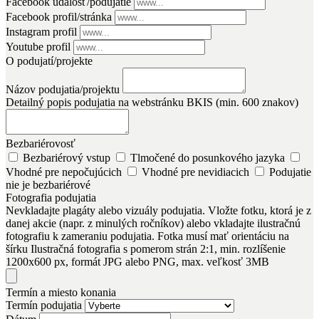
Facebook udalosť/podujatie
Facebook profil/stránka
Instagram profil
Youtube profil
O podujatí/projekte
Názov podujatia/projektu
Detailný popis podujatia na webstránku BKIS (min. 600 znakov)
Bezbariérovosť
Bezbariérový vstup
Tlmočené do posunkového jazyka
Vhodné pre nepočujúcich
Vhodné pre nevidiacich
Podujatie
nie je bezbariérové
Fotografia podujatia
Nevkladajte plagáty alebo vizuály podujatia. Vložte fotku, ktorá je z
danej akcie (napr. z minulých ročníkov) alebo vkladajte ilustračnú
fotografiu k zameraniu podujatia. Fotka musí mať orientáciu na
šírku
Ilustračná fotografia s pomerom strán 2:1, min. rozlíšenie
1200x600 px, formát JPG alebo PNG, max. veľkosť 3MB
Termín a miesto konania
Termín podujatia